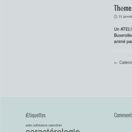
Thème :
31 janvie
P
Un ATELIE
Buxerolle
animé par
←
Calend
Étiquettes
Commenta
adec
adhésions
calendrier
caractérologie