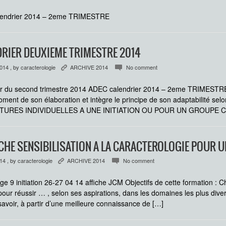
endrier 2014 – 2eme TRIMESTRE
RIER DEUXIEME TRIMESTRE 2014
2014
, by
caracterologie
ARCHIVE 2014
No comment
K
c
r du second trimestre 2014 ADEC calendrier 2014 – 2eme TRIMESTRE(2)
oment de son élaboration et intègre le principe de son adaptabilité
TURES INDIVIDUELLES A UNE INITIATION OU POUR UN GROUPE 
HE SENSIBILISATION A LA CARACTEROLOGIE POUR U
014
, by
caracterologie
ARCHIVE 2014
No comment
K
c
e 9 initiation 26-27 04 14 affiche JCM Objectifs de cette formation : C
our réussir … , selon ses aspirations, dans les domaines les plus divers
t savoir, à partir d’une meilleure connaissance de […]