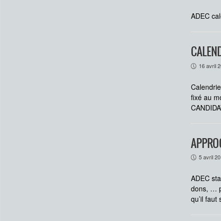
ADEC cal
CALEND
16 avril 
P
Calendrie
fixé au m
CANDIDA
APPROC
5 avril 2
P
ADEC stag
dons, … p
qu’il fau