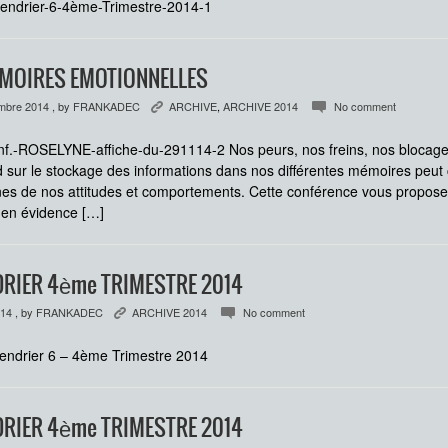
endrier-6-4ème-Trimestre-2014-1
EMOIRES EMOTIONNELLES
mbre 2014
, by
FRANKADEC
ARCHIVE
,
ARCHIVE 2014
No comment
K
c
f.-ROSELYNE-affiche-du-291114-2 Nos peurs, nos freins, nos blocage
 sur le stockage des informations dans nos différentes mémoires peut
nes de nos attitudes et comportements. Cette conférence vous propose
 en évidence […]
RIER 4ème TRIMESTRE 2014
014
, by
FRANKADEC
ARCHIVE 2014
No comment
K
c
endrier 6 – 4ème Trimestre 2014
RIER 4ème TRIMESTRE 2014