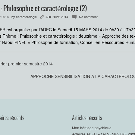
 Philosophie et caractérologie (2)
r 2014
, by
caracterologie
ARCHIVE 2014
No comment
K
c
R est organisé par l’ADEC le Samedi 15 MARS 2014 de 9h30 à 17h30 à
s Thème : Philosophie et caractérologie : deuxième « Approche des tex
 Raoul PINEL « Philosophe de formation, Conseil en Ressources Huma
rier premier semestre 2014
APPROCHE SENSIBILISATION A LA CARACTEROLO
ires récents
Articles récents
Mon héritage psychique
Activités ADEC – 1er SEMESTRE 202