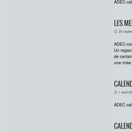
ADEC-cal
LES M
20 septe
P
ADEC-con
Un regard
de certai
une mise
CALEND
1 août 2
P
ADEC cal
CALEND