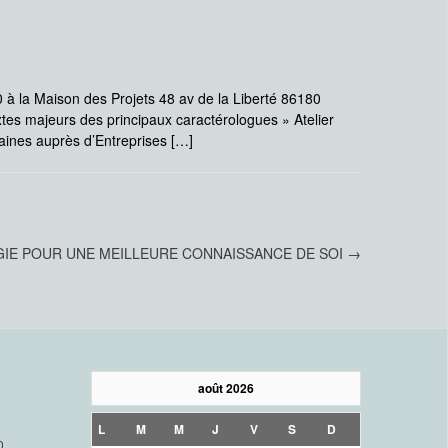
 la Maison des Projets 48 av de la Liberté 86180
tes majeurs des principaux caractérologues » Atelier
ines auprès d’Entreprises […]
GIE POUR UNE MEILLEURE CONNAISSANCE DE SOI
→
août 2026
L
M
M
J
V
S
D
0