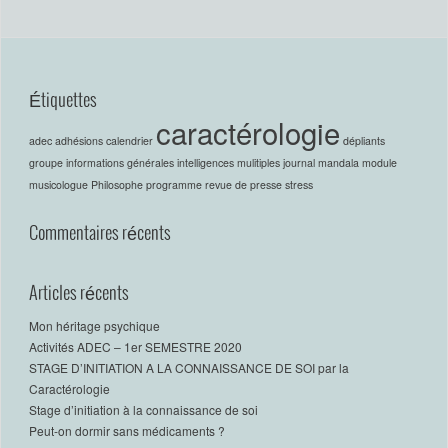
Étiquettes
caractérologie
adec
adhésions
calendrier
dépliants
groupe
informations générales
intelligences mulitiples
journal
mandala
module
musicologue
Philosophe
programme
revue de presse
stress
Commentaires récents
Articles récents
Mon héritage psychique
Activités ADEC – 1er SEMESTRE 2020
STAGE D’INITIATION A LA CONNAISSANCE DE SOI par la
Caractérologie
Stage d’initiation à la connaissance de soi
Peut-on dormir sans médicaments ?