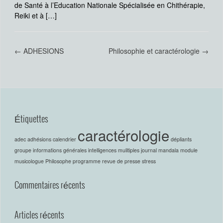
de Santé à l’Education Nationale Spécialisée en Chithérapie,
Reiki et à […]
←
ADHESIONS
Philosophie et caractérologie
→
Étiquettes
caractérologie
adec
adhésions
calendrier
dépliants
groupe
informations générales
intelligences mulitiples
journal
mandala
module
musicologue
Philosophe
programme
revue de presse
stress
Commentaires récents
Articles récents