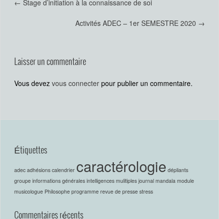
←
Stage d’initiation à la connaissance de soi
Activités ADEC – 1er SEMESTRE 2020
→
Laisser un commentaire
Vous devez
vous connecter
pour publier un commentaire.
Étiquettes
caractérologie
adec
adhésions
calendrier
dépliants
groupe
informations générales
intelligences mulitiples
journal
mandala
module
musicologue
Philosophe
programme
revue de presse
stress
Commentaires récents