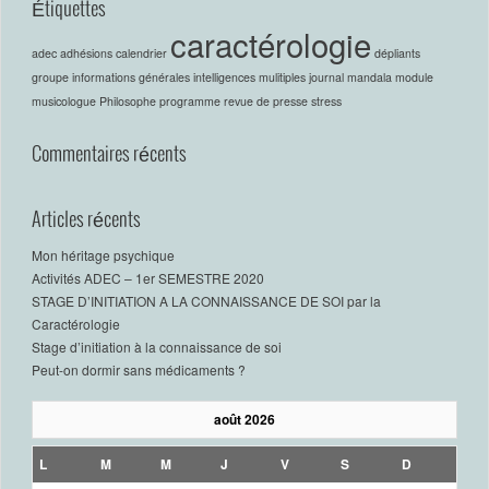
Étiquettes
caractérologie
adec
adhésions
calendrier
dépliants
groupe
informations générales
intelligences mulitiples
journal
mandala
module
musicologue
Philosophe
programme
revue de presse
stress
Commentaires récents
Articles récents
Mon héritage psychique
Activités ADEC – 1er SEMESTRE 2020
STAGE D’INITIATION A LA CONNAISSANCE DE SOI par la
Caractérologie
Stage d’initiation à la connaissance de soi
Peut-on dormir sans médicaments ?
août 2026
L
M
M
J
V
S
D