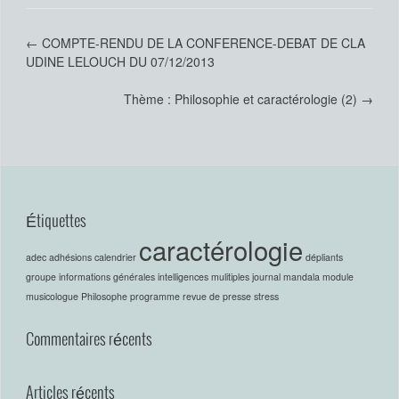
←
COMPTE-RENDU DE LA CONFERENCE-DEBAT DE CLA
UDINE LELOUCH DU 07/12/2013
Thème : Philosophie et caractérologie (2)
→
Étiquettes
caractérologie
adec
adhésions
calendrier
dépliants
groupe
informations générales
intelligences mulitiples
journal
mandala
module
musicologue
Philosophe
programme
revue de presse
stress
Commentaires récents
Articles récents