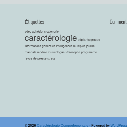
Étiquettes
Commenta
adec
adhésions
calendrier
caractérologie
dépliants
groupe
informations générales
intelligences mulitiples
journal
mandala
module
musicologue
Philosophe
programme
revue de presse
stress
© 2026
Caractérologie Comportementale
- Powered by
WordPres