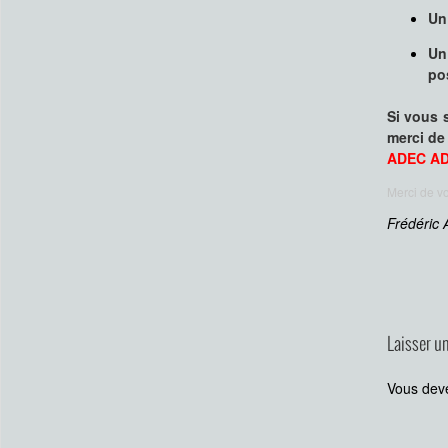
Un
Un
po
Si vous 
merci de 
ADEC AD
Merci de vo
Frédéric 
Laisser u
Vous de