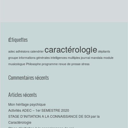
Étiquettes
caractérologie
adec
adhésions
calendrier
dépliants
groupe
informations générales
intelligences mulitiples
journal
mandala
module
musicologue
Philosophe
programme
revue de presse
stress
Commentaires récents
Articles récents
Mon héritage psychique
Activités ADEC – 1er SEMESTRE 2020
STAGE D’INITIATION A LA CONNAISSANCE DE SOI par la
Caractérologie