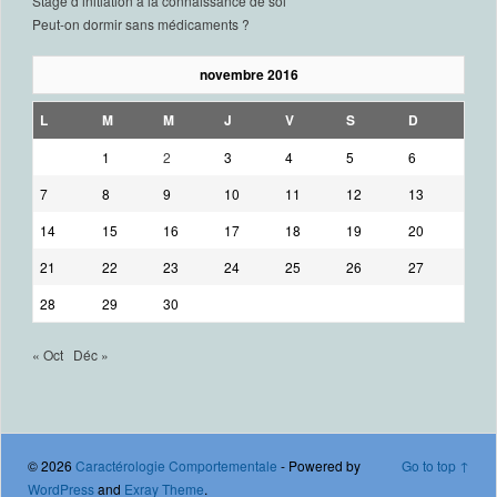
Stage d’initiation à la connaissance de soi
Peut-on dormir sans médicaments ?
novembre 2016
L
M
M
J
V
S
D
1
2
3
4
5
6
7
8
9
10
11
12
13
14
15
16
17
18
19
20
21
22
23
24
25
26
27
28
29
30
« Oct
Déc »
© 2026
Caractérologie Comportementale
- Powered by
Go to top ↑
WordPress
and
Exray Theme
.