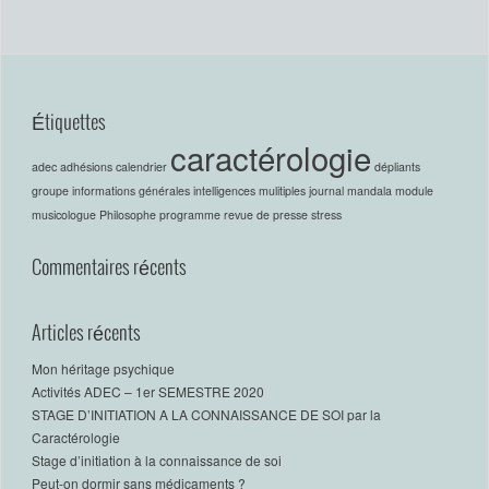
Étiquettes
caractérologie
adec
adhésions
calendrier
dépliants
groupe
informations générales
intelligences mulitiples
journal
mandala
module
musicologue
Philosophe
programme
revue de presse
stress
Commentaires récents
Articles récents
Mon héritage psychique
Activités ADEC – 1er SEMESTRE 2020
STAGE D’INITIATION A LA CONNAISSANCE DE SOI par la
Caractérologie
Stage d’initiation à la connaissance de soi
Peut-on dormir sans médicaments ?