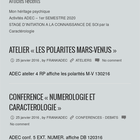
Articles récents
Mon héritage psychique
Activités ADEC – 1er SEMESTRE 2020
STAGE D’INITIATION A LA CONNAISSANCE DE SOI par la
Caractérologie
ATELIER « LES POLARITES MARS-VENUS »
25 janvier 2016
, by
FRANKADEC
ATELIERS
No comment
P
K
c
ADEC atelier 4 RP affiche les polarités M-V 130216
CONFERENCE « NUMEROLOGIE ET
CARACTEROLOGIE »
25 janvier 2016
, by
FRANKADEC
CONFERENCES - DEBATS
P
K
c
No comment
ADEC conf. 5 EXT. NUMER. affiche DB 120316