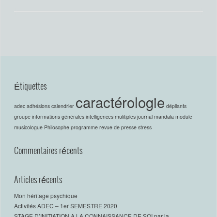
Étiquettes
caractérologie
adec
adhésions
calendrier
dépliants
groupe
informations générales
intelligences mulitiples
journal
mandala
module
musicologue
Philosophe
programme
revue de presse
stress
Commentaires récents
Articles récents
Mon héritage psychique
Activités ADEC – 1er SEMESTRE 2020
STAGE D’INITIATION A LA CONNAISSANCE DE SOI par la