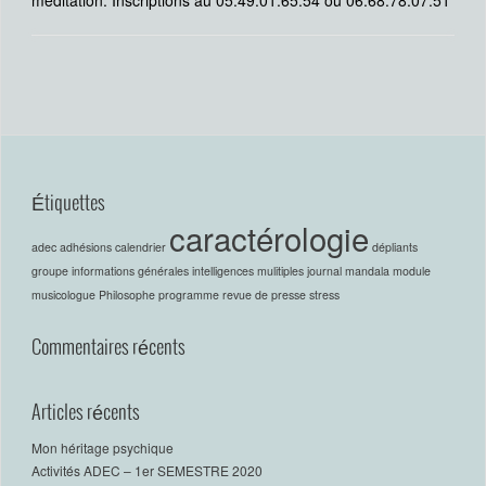
Étiquettes
caractérologie
adec
adhésions
calendrier
dépliants
groupe
informations générales
intelligences mulitiples
journal
mandala
module
musicologue
Philosophe
programme
revue de presse
stress
Commentaires récents
Articles récents
Mon héritage psychique
Activités ADEC – 1er SEMESTRE 2020