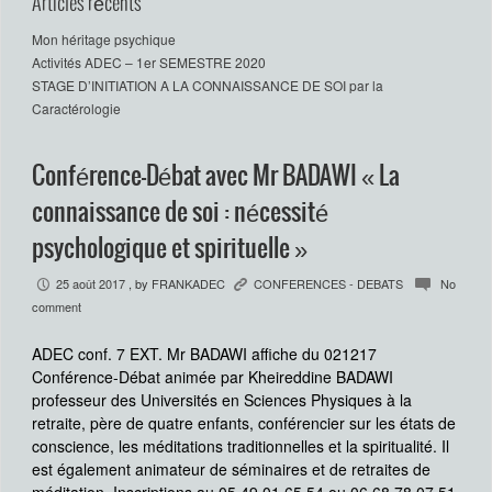
Articles récents
Mon héritage psychique
Activités ADEC – 1er SEMESTRE 2020
STAGE D’INITIATION A LA CONNAISSANCE DE SOI par la
Caractérologie
Conférence-Débat avec Mr BADAWI « La
connaissance de soi : nécessité
psychologique et spirituelle »
25 août 2017
, by
FRANKADEC
CONFERENCES - DEBATS
No
P
K
c
comment
ADEC conf. 7 EXT. Mr BADAWI affiche du 021217
Conférence-Débat animée par Kheireddine BADAWI
professeur des Universités en Sciences Physiques à la
retraite, père de quatre enfants, conférencier sur les états de
conscience, les méditations traditionnelles et la spiritualité. Il
est également animateur de séminaires et de retraites de
méditation. Inscriptions au 05.49.01.65.54 ou 06.68.78.07.51